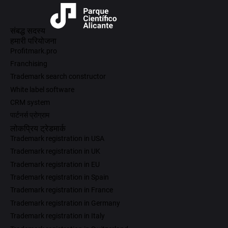
संबद्ध सदस्य
हमारी परियोजना
Profitmark.pro
Franchising
Trademark search constructor
White label software
CRM system
पार्टनर्स प्रोग्राम
लोकप्रिय ट्रेडमार्क
Trademark registration in USA
Trademark registration in UK
Trademark registration in EU
Trademark registration in Spain
Trademark registration in France
Trademark registration in Germany
Trademark registration in Italy